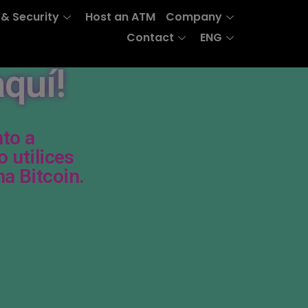
 & Security
Host an ATM
Company
Contact
ENG
quí!
to a
 utilices
a Bitcoin.