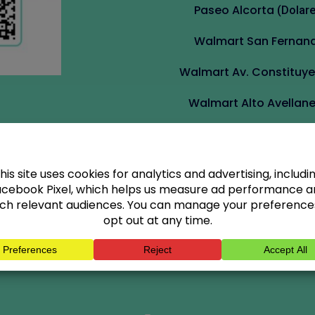
Paseo Alcorta
(Dolare
Walmart San Fernan
Walmart Av. Constituy
Walmart Alto Avellan
Apúrate es para los pr
1000 nuevos usuari