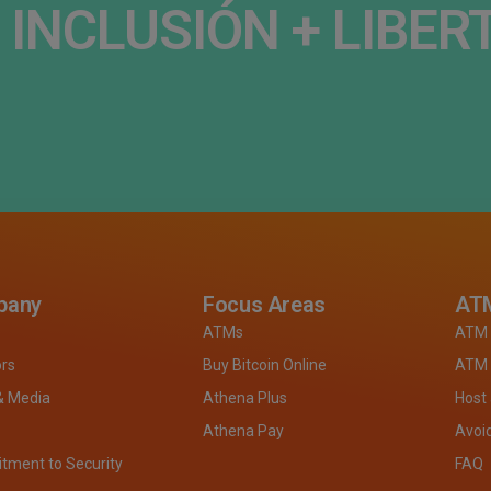
INCLUSIÓN + LIBERT
pany
Focus Areas
ATM
ATMs
ATM 
ors
Buy Bitcoin Online
ATM 
& Media
Athena Plus
Host
Athena Pay
Avoi
ment to Security
FAQ