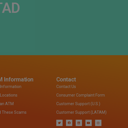
AD​
 Information
Contact
Information
Contact Us
Locations
Consumer Complaint Form
 an ATM
Customer Support (U.S.)
d These Scams
Customer Support (LATAM)