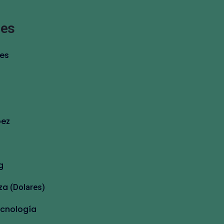
nes
res
pez
g
za
(Dolares)
ecnología