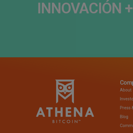
INNOVACIÓN + 
Com
About
Invest
Press 
Blog
Commit