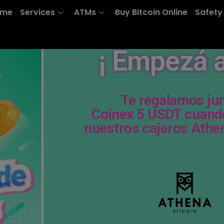
ome
Services
ATMs
Buy Bitcoin Online
Safety
¡ Empezá a
Te regalamos jun
Coinex 5 USDT cuando
nuestros cajeros Athen