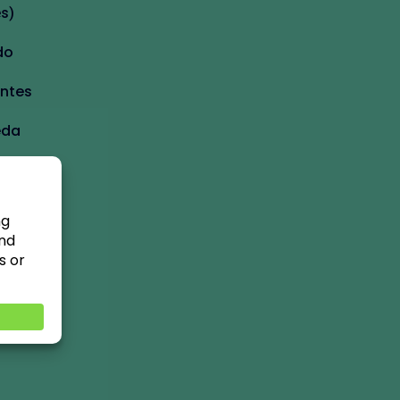
s)
do
entes
eda
imeros
os.