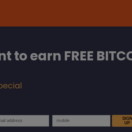
t to earn FREE BITC
pecial
SIG
UP