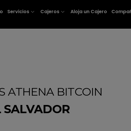
io
Servicios
Cajeros
Aloja un Cajero
Compañ
S ATHENA BITCOIN
L SALVADOR