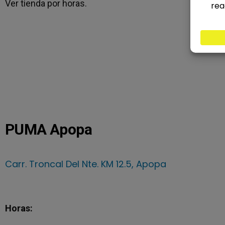
Ver tienda por horas.
PUMA Apopa
Carr. Troncal Del Nte. KM 12.5, Apopa
Horas: