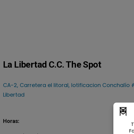
La Libertad C.C. The Spot
CA-2, Carretera el litoral, lotificacion Conchalío 
Libertad
Horas: