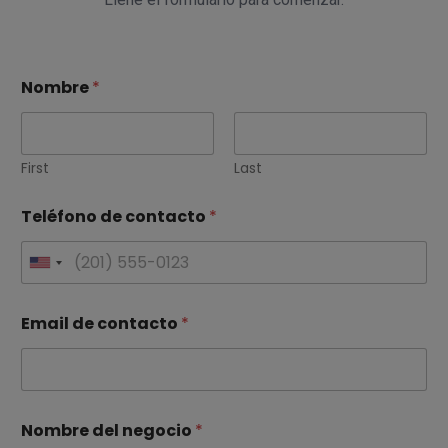
Nombre
*
First
Last
Teléfono de contacto
*
U
n
Email de contacto
*
i
t
Nombre del negocio
e
*