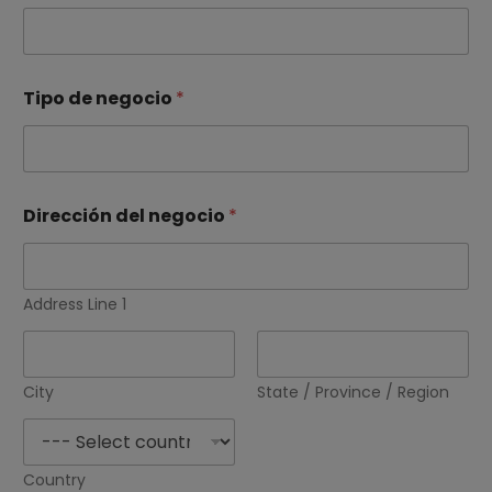
d
S
Tipo de negocio
*
t
a
t
Dirección del negocio
*
e
s
Address Line 1
+
1
City
State / Province / Region
Country